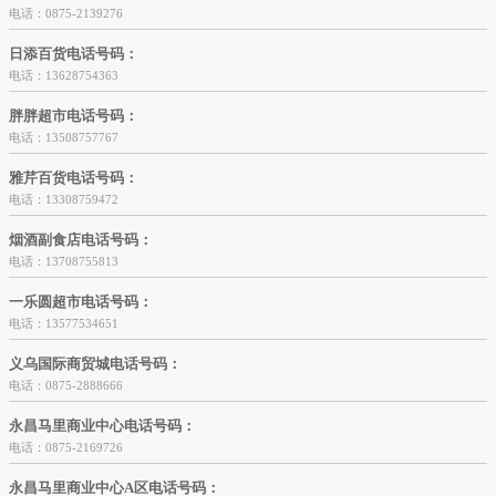
电话：0875-2139276
日添百货电话号码：
电话：13628754363
胖胖超市电话号码：
电话：13508757767
雅芹百货电话号码：
电话：13308759472
烟酒副食店电话号码：
电话：13708755813
一乐圆超市电话号码：
电话：13577534651
义乌国际商贸城电话号码：
电话：0875-2888666
永昌马里商业中心电话号码：
电话：0875-2169726
永昌马里商业中心A区电话号码：