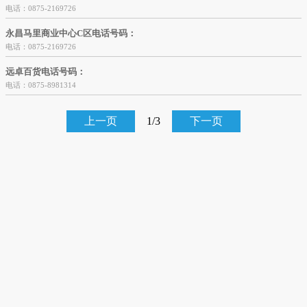
电话：0875-2169726
永昌马里商业中心C区电话号码：
电话：0875-2169726
远卓百货电话号码：
电话：0875-8981314
上一页
1/3
下一页