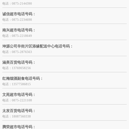
电话：0875-2144390
诚信超市电话号码：
电话：0875-2234698
南兴超市电话号码：
电话：0875-2218649
坤源公司辛街片区添缘配送中心电话号码：
电话：0875-2876563
涵美百货电话号码：
电话：13769058256
红梅烟酒副食电话号码：
电话：13577586815
文苑超市电话号码：
电话：0875-2221108
太发百货电话号码：
电话：18087560338
腾荣超市电话号码：