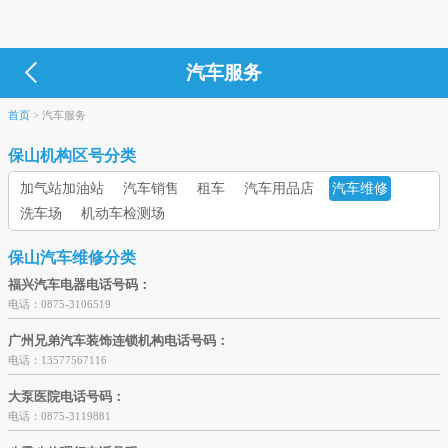
汽车服务
首页
>
汽车服务
保山机构区号分类
加气站加油站
汽车销售
租车
汽车用品店
汽车维修
洗车场
机动车检测场
保山汽车维修分类
福兴汽车电器电话号码：
电话：0875-3106519
广州兄弟汽车装饰连锁机构电话号码：
电话：13577567116
大泵医院电话号码：
电话：0875-3119881