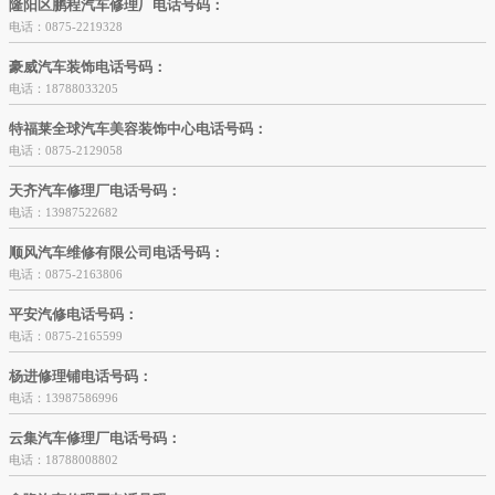
隆阳区鹏程汽车修理厂电话号码：
电话：0875-2219328
豪威汽车装饰电话号码：
电话：18788033205
特福莱全球汽车美容装饰中心电话号码：
电话：0875-2129058
天齐汽车修理厂电话号码：
电话：13987522682
顺风汽车维修有限公司电话号码：
电话：0875-2163806
平安汽修电话号码：
电话：0875-2165599
杨进修理铺电话号码：
电话：13987586996
云集汽车修理厂电话号码：
电话：18788008802